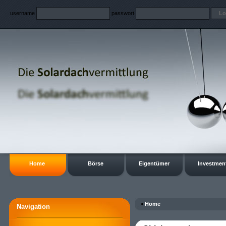
username
passwort
Home
Börse
Eigentümer
Investmen
»
Home
Navigation