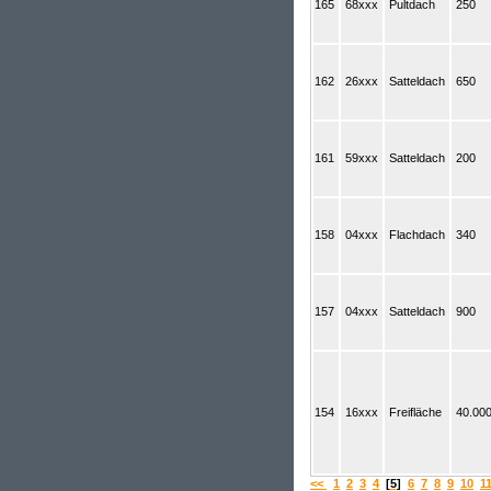
165
68xxx
Pultdach
250
162
26xxx
Satteldach
650
161
59xxx
Satteldach
200
158
04xxx
Flachdach
340
157
04xxx
Satteldach
900
154
16xxx
Freifläche
40.00
<<
1
2
3
4
[5]
6
7
8
9
10
1