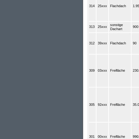
314
25xxx
Flachdach
1.9
sonstige
313
25xxx
900
Dachart
312
39xxx
Flachdach
90
309
03xxx
Freifläche
230
305
92xxx
Freifläche
35.
301
00xxx
Freifläche
990