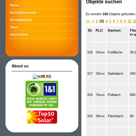
Objekte suchen
News
Kontaktformular
Es wurden
165
Objekte gefunden. 
Kontaktdaten
<<
1
2
[3]
4
5
6
7
8
9
10
1
Team
ID:
PLZ:
Dachart:
Flä
in 
Impressum
318
24xxx
Freifläche
35.
About us
317
33xxx
Satteldach
400
316
74xxx
Pultdach
800
315
39xxx
Flachdach
80