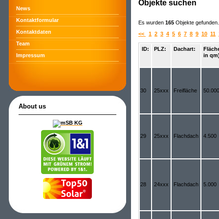
Objekte suchen
News
Kontaktformular
Es wurden
165
Objekte gefunden. 
Kontaktdaten
<<
1
2
3
4
5
6
7
8
9
10
11
Team
ID:
PLZ:
Dachart:
Fläch
in qm
Impressum
30
25xxx
Freifläche
50.00
About us
29
25xxx
Flachdach
4.500
28
24xxx
Flachdach
5.000