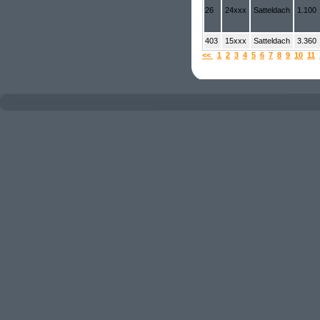
26
24xxx
Satteldach
1.100
403
15xxx
Satteldach
3.360
<<
1
2
3
4
5
6
7
8
9
10
11