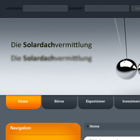
username
passwort
Home
Börse
Eigentümer
Investmen
»
Home
Navigation