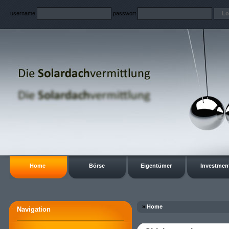
username
passwort
Home
Börse
Eigentümer
Investmen
»
Home
Navigation