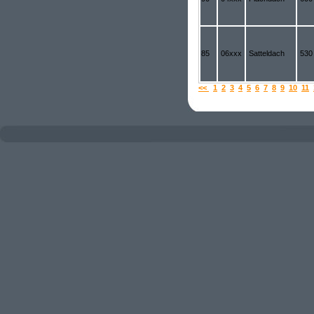
85
06xxx
Satteldach
530
<<
1
2
3
4
5
6
7
8
9
10
11