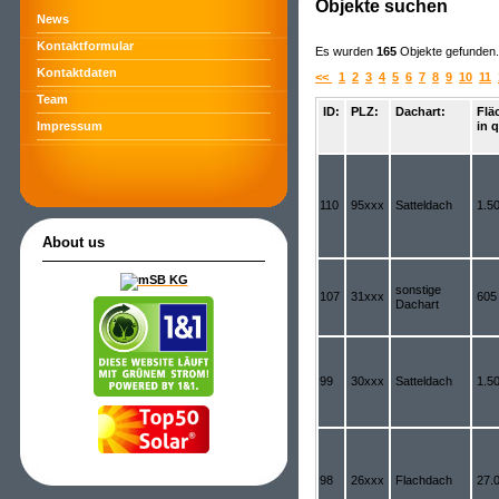
Objekte suchen
News
Kontaktformular
Es wurden
165
Objekte gefunden. 
Kontaktdaten
<<
1
2
3
4
5
6
7
8
9
10
11
Team
ID:
PLZ:
Dachart:
Flä
in 
Impressum
110
95xxx
Satteldach
1.5
About us
sonstige
107
31xxx
605
Dachart
99
30xxx
Satteldach
1.5
98
26xxx
Flachdach
27.