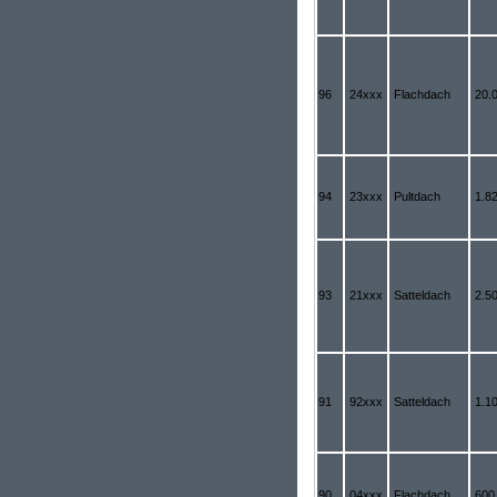
96
24xxx
Flachdach
20.
94
23xxx
Pultdach
1.8
93
21xxx
Satteldach
2.5
91
92xxx
Satteldach
1.1
90
04xxx
Flachdach
600