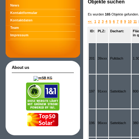
Objekte suchen
News
Kontaktformular
Es wurden
165
Objekte gefunden. 
Kontaktdaten
<<
1
2
3
4
5
6
7
8
9
10
11
Team
ID:
PLZ:
Dachart:
Flä
in 
Impressum
201
39xxx
Pultdach
1.3
About us
197
91xxx
Satteldach
800
196
96xxx
Satteldach
380