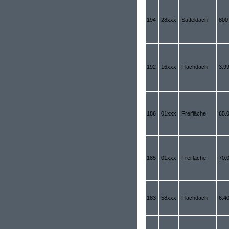
194
28xxx
Satteldach
800
192
16xxx
Flachdach
3.9
186
01xxx
Freifläche
65.
185
01xxx
Freifläche
70.
183
58xxx
Flachdach
6.4