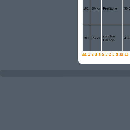
182
39xxx
Freifläche
30.
sonstige
180
65xxx
4.5
Dachart
<<
1
2
3
4
5
6
7
8
9
10
11