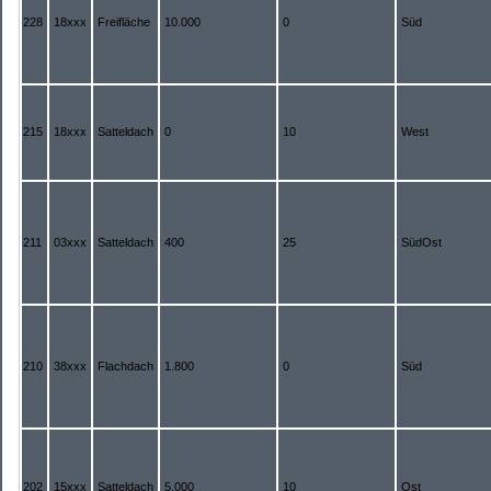
228
18xxx
Freifläche
10.000
0
Süd
215
18xxx
Satteldach
0
10
West
211
03xxx
Satteldach
400
25
SüdOst
210
38xxx
Flachdach
1.800
0
Süd
202
15xxx
Satteldach
5.000
10
Ost