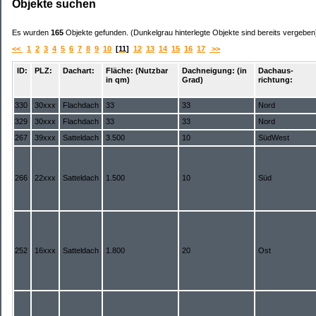
Objekte suchen
Es wurden
165
Objekte gefunden. (Dunkelgrau hinterlegte Objekte sind bereits vergeben
<<
1
2
3
4
5
6
7
8
9
10
[11]
12
13
14
15
16
17
>>
ID:
PLZ:
Dachart:
Fläche: (Nutzbar
Dachneigung: (in
Dachaus-
in qm)
Grad)
richtung:
330
30xxx
Flachdach
33
33
Nord
329
30xxx
Flachdach
33
33
Nord
267
39xxx
Satteldach
3.500
10
SüdWest
266
22xxx
Satteldach
1.500
10
Süd
252
16xxx
Satteldach
1.800
20
Ost