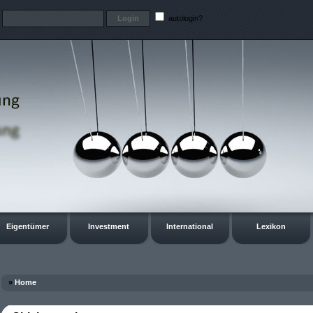
t
autologin?
Eigentümer
Investment
International
Lexikon
»
Home