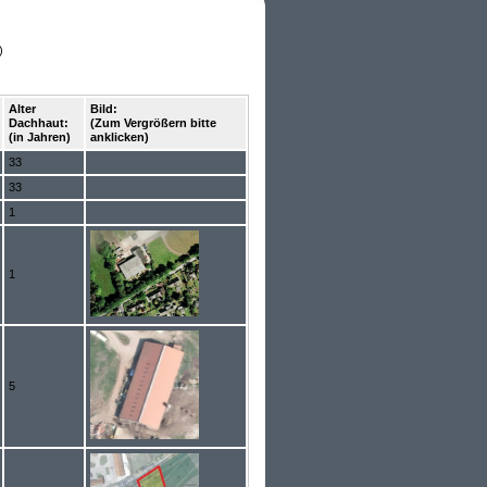
)
Alter
Bild:
Dachhaut:
(Zum Vergrößern bitte
(in Jahren)
anklicken)
33
33
1
1
5