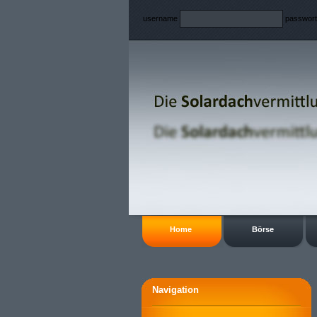
username
passwor
Home
Börse
Navigation