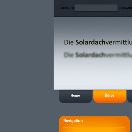
username
passwor
Home
Börse
Navigation