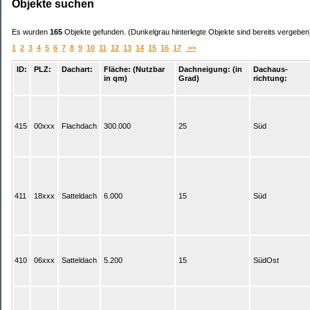
Objekte suchen
Es wurden
165
Objekte gefunden. (Dunkelgrau hinterlegte Objekte sind bereits vergeben
1
2
3
4
5
6
7
8
9
10
11
12
13
14
15
16
17
>>
ID:
PLZ:
Dachart:
Fläche: (Nutzbar
Dachneigung: (in
Dachaus-
in qm)
Grad)
richtung:
415
00xxx
Flachdach
300.000
25
Süd
411
18xxx
Satteldach
6.000
15
Süd
410
06xxx
Satteldach
5.200
15
SüdOst