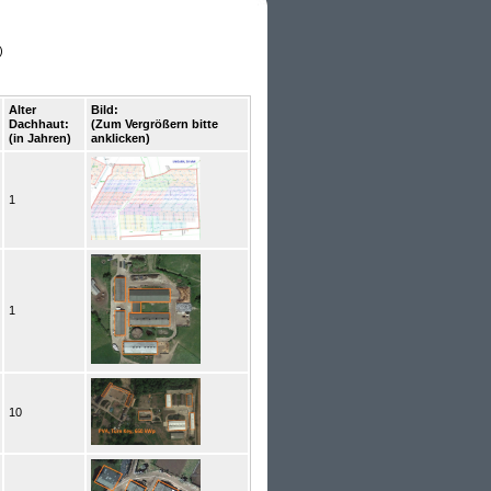
)
Alter
Bild:
Dachhaut:
(Zum Vergrößern bitte
(in Jahren)
anklicken)
1
1
10