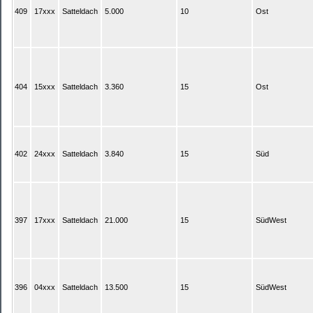
409
17xxx
Satteldach
5.000
10
Ost
404
15xxx
Satteldach
3.360
15
Ost
402
24xxx
Satteldach
3.840
15
Süd
397
17xxx
Satteldach
21.000
15
SüdWest
396
04xxx
Satteldach
13.500
15
SüdWest