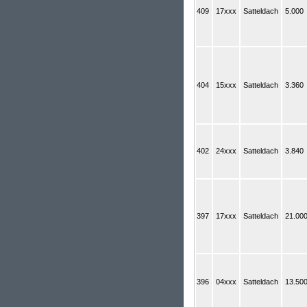
409
17xxx
Satteldach
5.000
404
15xxx
Satteldach
3.360
402
24xxx
Satteldach
3.840
397
17xxx
Satteldach
21.00
396
04xxx
Satteldach
13.50