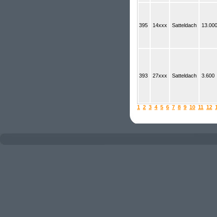
395
14xxx
Satteldach
13.00
393
27xxx
Satteldach
3.600
1
2
3
4
5
6
7
8
9
10
11
12