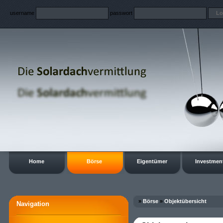
username
passwort
Home
Börse
Eigentümer
Investmen
»
Börse
»
Objektübersicht
Navigation