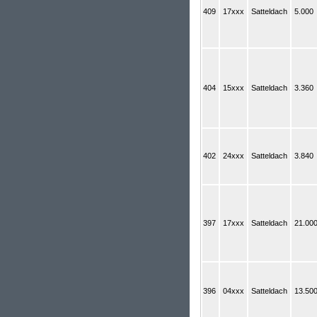
409
17xxx
Satteldach
5.000
404
15xxx
Satteldach
3.360
402
24xxx
Satteldach
3.840
397
17xxx
Satteldach
21.00
396
04xxx
Satteldach
13.50