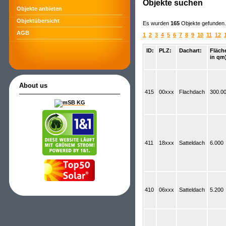
Objekte suchen
Objekte anbieten
Objektübersicht
Es wurden
165
Objekte gefunden. 
AGB
1
2
3
4
5
6
7
8
9
10
11
12
ID:
PLZ:
Dachart:
Fläch
in qm
About us
415
00xxx
Flachdach
300.0
411
18xxx
Satteldach
6.000
410
06xxx
Satteldach
5.200