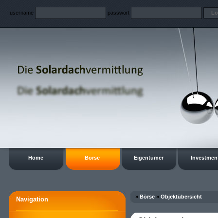
username
passwort
Home
Börse
Eigentümer
Investmen
»
Börse
»
Objektübersicht
Navigation