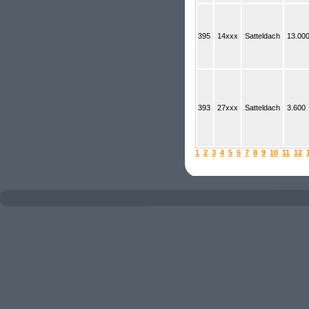
395
14xxx
Satteldach
13.00
393
27xxx
Satteldach
3.600
1
2
3
4
5
6
7
8
9
10
11
12