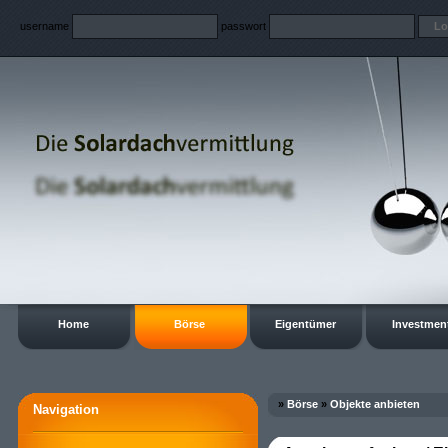
username
passwort
Home
Börse
Eigentümer
Investmen
»
Börse
»
Objekte anbieten
Navigation