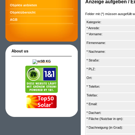
Anzeige aufgeben / E
Objekte anbieten
Objektübersicht
Felder mit (*) müssen ausgefüllt 
AGB
Kategorie:
* Anrede:
* Vorname:
Firmenname:
About us
* Nachname:
* Straße:
* PLZ:
Ort:
* Telefon:
Telefax:
* Email:
* Dachart:
* Fläche (Nutzbar in qm):
* Dachneigung (in Grad):