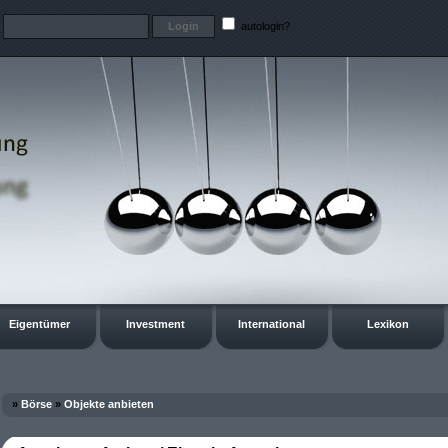
t
autologin?
Eigentümer
Investment
International
Lexikon
»
Börse
»
Objekte anbieten