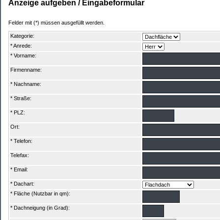
Anzeige aufgeben / Eingabeformular
Felder mit (*) müssen ausgefüllt werden.
Kategorie:
* Anrede:
* Vorname:
Firmenname:
* Nachname:
* Straße:
* PLZ:
Ort:
* Telefon:
Telefax:
* Email:
* Dachart:
* Fläche (Nutzbar in qm):
* Dachneigung (in Grad):