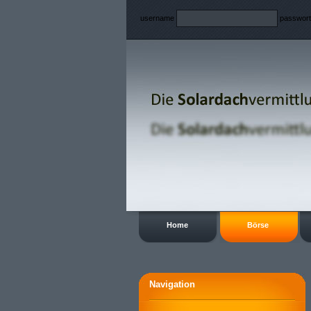
username
passwor
Home
Börse
Navigation