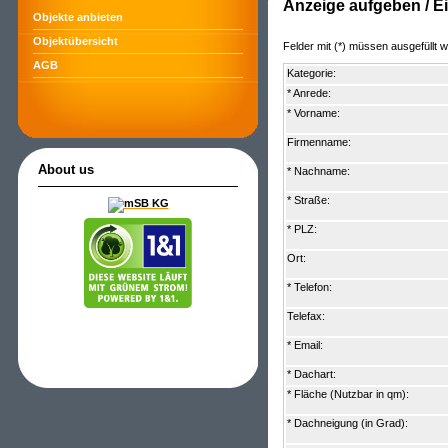
Anzeige aufgeben / E
Objekte anbieten
Objektübersicht
Felder mit (*) müssen ausgefüllt 
AGB
Kategorie:
* Anrede:
* Vorname:
Firmenname:
About us
* Nachname:
* Straße:
* PLZ:
Ort:
* Telefon:
Telefax:
* Email:
* Dachart:
* Fläche (Nutzbar in qm):
* Dachneigung (in Grad):