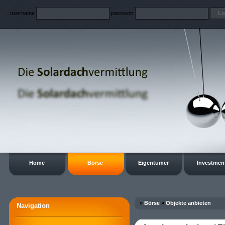
username
passwort
Home
Börse
Eigentümer
Investmen
»
Börse
»
Objekte anbieten
Navigation