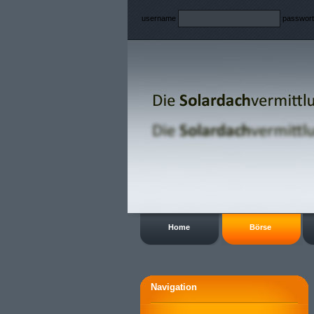
username
passwor
Home
Börse
Navigation