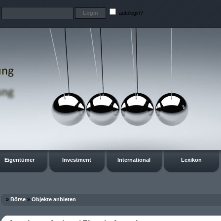
t
autologin?
Eigentümer
Investment
International
Lexikon
»
Börse
»
Objekte anbieten