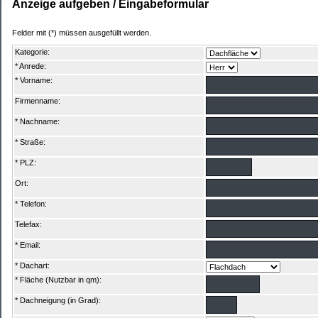
Anzeige aufgeben / Eingabeformular
Felder mit (*) müssen ausgefüllt werden.
Kategorie:
* Anrede:
* Vorname:
Firmenname:
* Nachname:
* Straße:
* PLZ:
Ort:
* Telefon:
Telefax:
* Email:
* Dachart:
* Fläche (Nutzbar in qm):
* Dachneigung (in Grad):