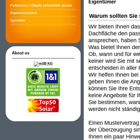
Eigentümer
Fullservice / Objekt entwickeln lassen
Eigeninvestition
Warum sollten Sie 
Spenden
Wir bieten Ihnen das
Dachfläche den passe
ansprechen, haben S
Was bietet Ihnen de
Ob, wann und für wen
About us
keiner wird Sie mit 
entscheiden in aller
Wir helfen Ihnen be
geben Ihnen die An
können Sie Ihre Ent
keine Angebote für I
Sie bestimmen, wann
werden nicht ständig 
Einen Mustervertrag 
der Überzeugung sind
Ihnen ein paar Hinwei