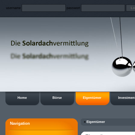
username
passwort
Home
Börse
Eigentümer
Investmen
»
Eigentümer
Navigation