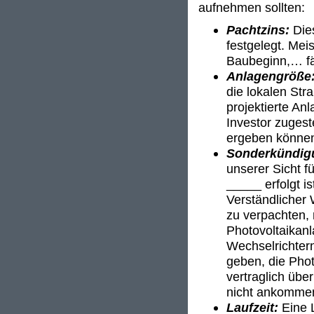
aufnehmen sollten:
Pachtzins:
Die
festgelegt. Mei
Baubeginn,… fäl
Anlagengröße
die lokalen Stra
projektierte An
Investor zuges
ergeben könne
Sonderkündig
unserer Sicht f
_____ erfolgt i
Verständlicher
zu verpachten, 
Photovoltaikanl
Wechselrichter
geben, die Phot
vertraglich übe
nicht ankomme
Laufzeit:
Eine L