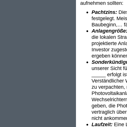
aufnehmen sollten:
Pachtzins:
Die
festgelegt. Mei
Baubeginn,… fäl
Anlagengröße
die lokalen Stra
projektierte An
Investor zuges
ergeben könne
Sonderkündig
unserer Sicht f
_____ erfolgt i
Verständlicher
zu verpachten, 
Photovoltaikanl
Wechselrichter
geben, die Phot
vertraglich übe
nicht ankomme
Laufzeit:
Eine L