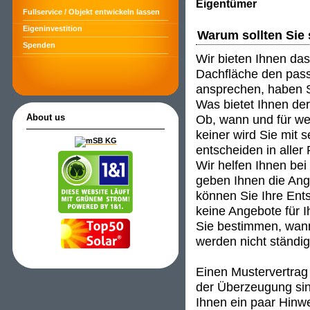
Eigentümer
Fullservice / Objekt entwickeln lassen
Eigeninvestition
Warum sollten Sie 
Spenden
Wir bieten Ihnen das
Dachfläche den passe
ansprechen, haben S
Was bietet Ihnen de
Ob, wann und für wen
About us
keiner wird Sie mit 
entscheiden in aller
Wir helfen Ihnen be
geben Ihnen die An
können Sie Ihre Ent
keine Angebote für I
Sie bestimmen, wann
werden nicht ständig 
Einen Mustervertrag 
der Überzeugung sind
Ihnen ein paar Hinwei