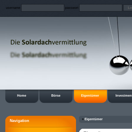
username
passwort
Home
Börse
Eigentümer
Investmen
»
Eigentümer
Navigation