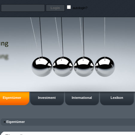
t
autologin?
Eigentümer
Investment
International
Lexikon
»
Eigentümer