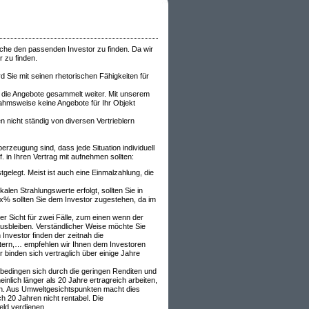
äche den passenden Investor zu finden. Da wir
 zu finden.
rd Sie mit seinen rhetorischen Fähigkeiten für
 die Angebote gesammelt weiter. Mit unserem
nahmsweise keine Angebote für Ihr Objekt
nicht ständig von diversen Vertrieblern
rzeugung sind, dass jede Situation individuell
. in Ihren Vertrag mit aufnehmen sollten:
tgelegt. Meist ist auch eine Einmalzahlung, die
len Strahlungswerte erfolgt, sollten Sie in
xx% sollten Sie dem Investor zugestehen, da im
r Sicht für zwei Fälle, zum einen wenn der
ausbleiben. Verständlicher Weise möchte Sie
Investor finden der zeitnah die
chtern,… empfehlen wir Ihnen dem Investoren
 binden sich vertraglich über einige Jahre
 bedingen sich durch die geringen Renditen und
nlich länger als 20 Jahre ertragreich arbeiten,
ren. Aus Umweltgesichtspunkten macht dies
 20 Jahren nicht rentabel. Die
eld verdienen.