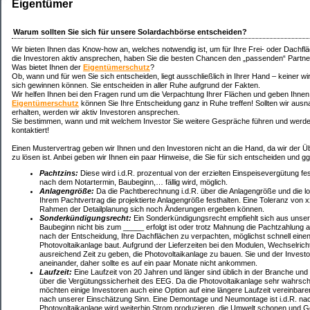
Eigentümer
Warum sollten Sie sich für unsere Solardachbörse entscheiden?
Wir bieten Ihnen das Know-how an, welches notwendig ist, um für Ihre Frei- oder Dachfl
die Investoren aktiv ansprechen, haben Sie die besten Chancen den „passenden“ Partner
Was bietet Ihnen der
Eigentümerschutz
?
Ob, wann und für wen Sie sich entscheiden, liegt ausschließlich in Ihrer Hand – keiner wi
sich gewinnen können. Sie entscheiden in aller Ruhe aufgrund der Fakten.
Wir helfen Ihnen bei den Fragen rund um die Verpachtung Ihrer Flächen und geben Ihnen
Eigentümerschutz
können Sie Ihre Entscheidung ganz in Ruhe treffen! Sollten wir aus
erhalten, werden wir aktiv Investoren ansprechen.
Sie bestimmen, wann und mit welchem Investor Sie weitere Gespräche führen und werden 
kontaktiert!
Einen Mustervertrag geben wir Ihnen und den Investoren nicht an die Hand, da wir der Übe
zu lösen ist. Anbei geben wir Ihnen ein paar Hinweise, die Sie für sich entscheiden und ggf
Pachtzins:
Diese wird i.d.R. prozentual von der erzielten Einspeisevergütung fes
nach dem Notartermin, Baubeginn,… fällig wird, möglich.
Anlagengröße:
Da die Pachtberechnung i.d.R. über die Anlagengröße und die loka
Ihrem Pachtvertrag die projektierte Anlagengröße festhalten. Eine Toleranz von 
Rahmen der Detailplanung sich noch Änderungen ergeben können.
Sonderkündigungsrecht:
Ein Sonderkündigungsrecht empfiehlt sich aus unsere
Baubeginn nicht bis zum _____ erfolgt ist oder trotz Mahnung die Pachtzahlung 
nach der Entscheidung, Ihre Dachflächen zu verpachten, möglichst schnell einen 
Photovoltaikanlage baut. Aufgrund der Lieferzeiten bei den Modulen, Wechselri
ausreichend Zeit zu geben, die Photovoltaikanlage zu bauen. Sie und der Investor
aneinander, daher sollte es auf ein paar Monate nicht ankommen.
Laufzeit:
Eine Laufzeit von 20 Jahren und länger sind üblich in der Branche und
über die Vergütungssicherheit des EEG. Da die Photovoltaikanlage sehr wahrschei
möchten einige Investoren auch eine Option auf eine längere Laufzeit vereinba
nach unserer Einschätzung Sinn. Eine Demontage und Neumontage ist i.d.R. nach
Photovoltaikanlage wird weiterhin Strom produzieren, die Umwelt schonen und G