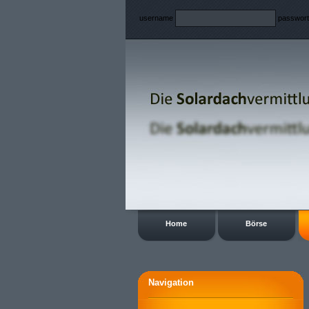
username
passwor
Home
Börse
Navigation