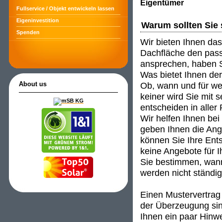
Eigentümer
Fullservice / Objekt entwickeln lassen
Eigeninvestition
Warum sollten Sie 
Spenden
Wir bieten Ihnen das
Dachfläche den passe
ansprechen, haben S
Was bietet Ihnen de
Ob, wann und für wen
About us
keiner wird Sie mit 
entscheiden in aller
Wir helfen Ihnen be
geben Ihnen die An
können Sie Ihre Ent
keine Angebote für I
Sie bestimmen, wann
werden nicht ständig 
Einen Mustervertrag 
der Überzeugung sind
Ihnen ein paar Hinwei