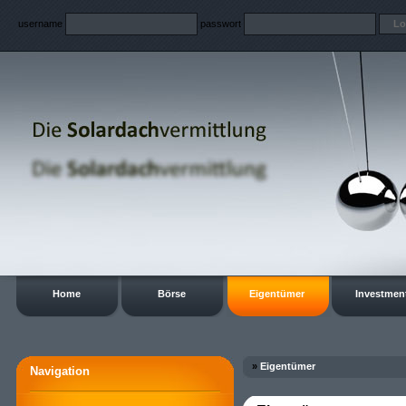
username
passwort
Home
Börse
Eigentümer
Investmen
»
Eigentümer
Navigation