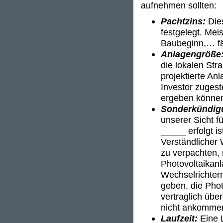
aufnehmen sollten:
Pachtzins:
Die
festgelegt. Mei
Baubeginn,… fäl
Anlagengröße
die lokalen Stra
projektierte An
Investor zuges
ergeben könne
Sonderkündig
unserer Sicht f
_____ erfolgt i
Verständlicher
zu verpachten, 
Photovoltaikanl
Wechselrichter
geben, die Phot
vertraglich übe
nicht ankomme
Laufzeit:
Eine L