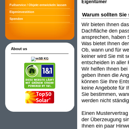
Eigentümer
Fullservice / Objekt entwickeln lassen
Eigeninvestition
Warum sollten Sie 
Spenden
Wir bieten Ihnen das
Dachfläche den passe
ansprechen, haben S
Was bietet Ihnen de
Ob, wann und für wen
About us
keiner wird Sie mit 
entscheiden in aller
Wir helfen Ihnen be
geben Ihnen die An
können Sie Ihre Ent
keine Angebote für I
Sie bestimmen, wann
werden nicht ständig 
Einen Mustervertrag 
der Überzeugung sind
Ihnen ein paar Hinwei