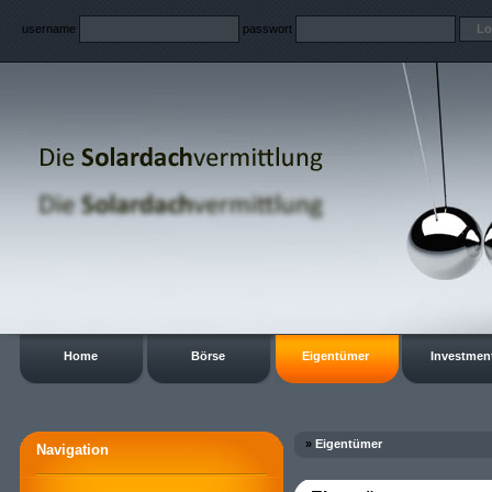
username
passwort
Home
Börse
Eigentümer
Investmen
»
Eigentümer
Navigation