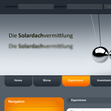
username
passwort
Home
Börse
Eigentümer
Investmen
»
Eigentümer
Navigation