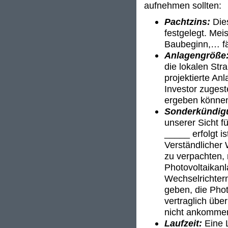
aufnehmen sollten:
Pachtzins:
Die
festgelegt. Mei
Baubeginn,… fäl
Anlagengröße
die lokalen Stra
projektierte An
Investor zuges
ergeben könne
Sonderkündig
unserer Sicht f
_____ erfolgt i
Verständlicher
zu verpachten, 
Photovoltaikanl
Wechselrichter
geben, die Phot
vertraglich übe
nicht ankomme
Laufzeit:
Eine L