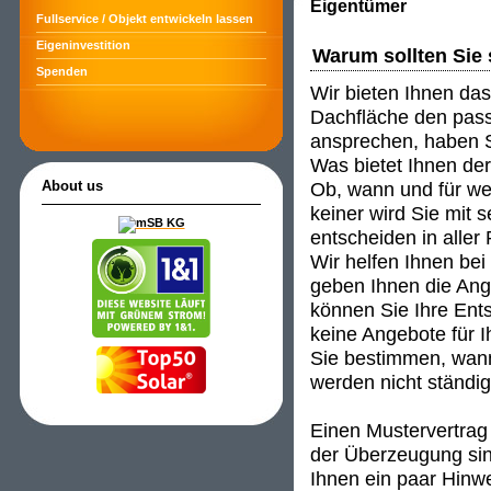
Eigentümer
Fullservice / Objekt entwickeln lassen
Eigeninvestition
Warum sollten Sie 
Spenden
Wir bieten Ihnen das
Dachfläche den passe
ansprechen, haben S
Was bietet Ihnen de
Ob, wann und für wen
About us
keiner wird Sie mit 
entscheiden in aller
Wir helfen Ihnen be
geben Ihnen die An
können Sie Ihre Ent
keine Angebote für I
Sie bestimmen, wann
werden nicht ständig 
Einen Mustervertrag 
der Überzeugung sind
Ihnen ein paar Hinwei