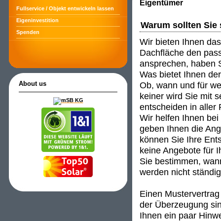
Eigentümer
Fullservice / Objekt entwickeln lassen
Eigeninvestition
Warum sollten Sie 
Spenden
Wir bieten Ihnen das
Dachfläche den passe
ansprechen, haben S
Was bietet Ihnen de
Ob, wann und für wen
About us
keiner wird Sie mit 
entscheiden in aller
Wir helfen Ihnen be
geben Ihnen die An
können Sie Ihre Ent
keine Angebote für I
Sie bestimmen, wann
werden nicht ständig 
Einen Mustervertrag 
der Überzeugung sind
Ihnen ein paar Hinwei