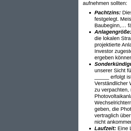
aufnehmen sollten:
Pachtzins:
Die
festgelegt. Mei
Baubeginn,… fäl
Anlagengröße
die lokalen Stra
projektierte An
Investor zuges
ergeben könne
Sonderkündig
unserer Sicht f
_____ erfolgt i
Verständlicher
zu verpachten, 
Photovoltaikanl
Wechselrichter
geben, die Phot
vertraglich übe
nicht ankomme
Laufzeit:
Eine L