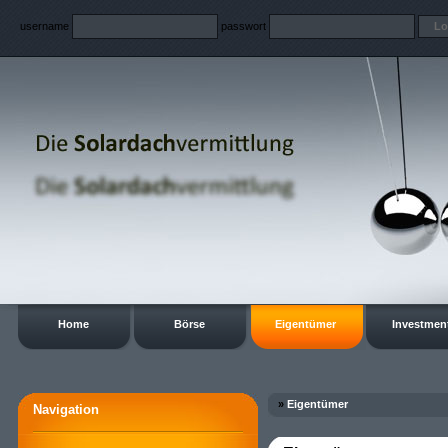
username
passwort
Home
Börse
Eigentümer
Investmen
»
Eigentümer
Navigation