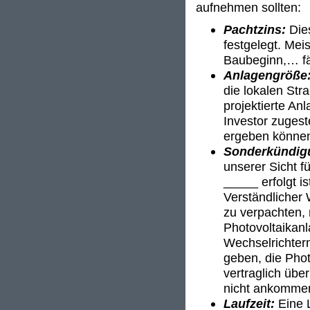
aufnehmen sollten:
Pachtzins:
Die
festgelegt. Mei
Baubeginn,… fäl
Anlagengröße
die lokalen Stra
projektierte An
Investor zuges
ergeben könne
Sonderkündig
unserer Sicht f
_____ erfolgt i
Verständlicher
zu verpachten, 
Photovoltaikanl
Wechselrichter
geben, die Phot
vertraglich übe
nicht ankomme
Laufzeit:
Eine L