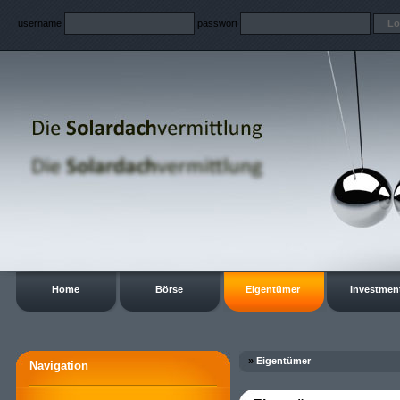
username
passwort
Home
Börse
Eigentümer
Investmen
»
Eigentümer
Navigation