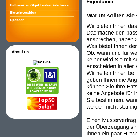
Eigentümer
Fullservice / Objekt entwickeln lassen
Eigeninvestition
Warum sollten Sie 
Spenden
Wir bieten Ihnen das
Dachfläche den passe
ansprechen, haben S
Was bietet Ihnen de
Ob, wann und für wen
About us
keiner wird Sie mit 
entscheiden in aller
Wir helfen Ihnen be
geben Ihnen die An
können Sie Ihre Ent
keine Angebote für I
Sie bestimmen, wann
werden nicht ständig 
Einen Mustervertrag 
der Überzeugung sind
Ihnen ein paar Hinwei