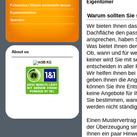
Eigentümer
Fullservice / Objekt entwickeln lassen
Eigeninvestition
Warum sollten Sie 
Spenden
Wir bieten Ihnen das
Dachfläche den passe
ansprechen, haben S
Was bietet Ihnen de
Ob, wann und für wen
About us
keiner wird Sie mit 
entscheiden in aller
Wir helfen Ihnen be
geben Ihnen die An
können Sie Ihre Ent
keine Angebote für I
Sie bestimmen, wann
werden nicht ständig 
Einen Mustervertrag 
der Überzeugung sind
Ihnen ein paar Hinwei