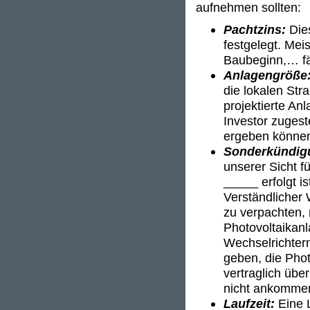
aufnehmen sollten:
Pachtzins:
Die
festgelegt. Mei
Baubeginn,… fäl
Anlagengröße
die lokalen Stra
projektierte An
Investor zuges
ergeben könne
Sonderkündig
unserer Sicht f
_____ erfolgt i
Verständlicher
zu verpachten, 
Photovoltaikanl
Wechselrichter
geben, die Phot
vertraglich übe
nicht ankomme
Laufzeit:
Eine L