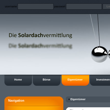
username
passwort
Home
Börse
Eigentümer
Investmen
»
Eigentümer
Navigation