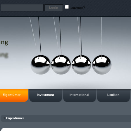
t
autologin?
Eigentümer
Investment
International
Lexikon
»
Eigentümer