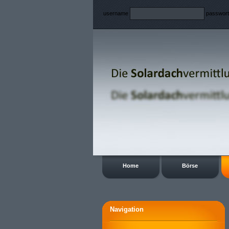
username
passwor
Home
Börse
Navigation