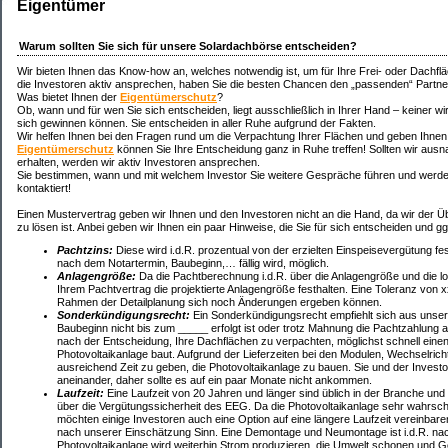
Eigentümer
Warum sollten Sie sich für unsere Solardachbörse entscheiden?
Wir bieten Ihnen das Know-how an, welches notwendig ist, um für Ihre Frei- oder Dachfl
die Investoren aktiv ansprechen, haben Sie die besten Chancen den „passenden“ Partner
Was bietet Ihnen der
Eigentümerschutz
?
Ob, wann und für wen Sie sich entscheiden, liegt ausschließlich in Ihrer Hand – keiner wi
sich gewinnen können. Sie entscheiden in aller Ruhe aufgrund der Fakten.
Wir helfen Ihnen bei den Fragen rund um die Verpachtung Ihrer Flächen und geben Ihnen
Eigentümerschutz
können Sie Ihre Entscheidung ganz in Ruhe treffen! Sollten wir aus
erhalten, werden wir aktiv Investoren ansprechen.
Sie bestimmen, wann und mit welchem Investor Sie weitere Gespräche führen und werden 
kontaktiert!
Einen Mustervertrag geben wir Ihnen und den Investoren nicht an die Hand, da wir der Übe
zu lösen ist. Anbei geben wir Ihnen ein paar Hinweise, die Sie für sich entscheiden und ggf
Pachtzins:
Diese wird i.d.R. prozentual von der erzielten Einspeisevergütung fes
nach dem Notartermin, Baubeginn,… fällig wird, möglich.
Anlagengröße:
Da die Pachtberechnung i.d.R. über die Anlagengröße und die loka
Ihrem Pachtvertrag die projektierte Anlagengröße festhalten. Eine Toleranz von 
Rahmen der Detailplanung sich noch Änderungen ergeben können.
Sonderkündigungsrecht:
Ein Sonderkündigungsrecht empfiehlt sich aus unsere
Baubeginn nicht bis zum _____ erfolgt ist oder trotz Mahnung die Pachtzahlung 
nach der Entscheidung, Ihre Dachflächen zu verpachten, möglichst schnell einen 
Photovoltaikanlage baut. Aufgrund der Lieferzeiten bei den Modulen, Wechselri
ausreichend Zeit zu geben, die Photovoltaikanlage zu bauen. Sie und der Investor
aneinander, daher sollte es auf ein paar Monate nicht ankommen.
Laufzeit:
Eine Laufzeit von 20 Jahren und länger sind üblich in der Branche und
über die Vergütungssicherheit des EEG. Da die Photovoltaikanlage sehr wahrschei
möchten einige Investoren auch eine Option auf eine längere Laufzeit vereinba
nach unserer Einschätzung Sinn. Eine Demontage und Neumontage ist i.d.R. nach
Photovoltaikanlage wird weiterhin Strom produzieren, die Umwelt schonen und G