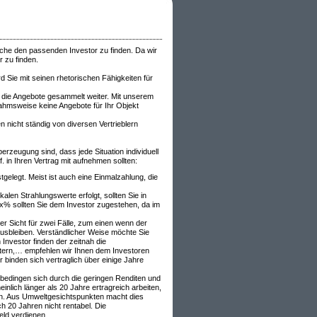
äche den passenden Investor zu finden. Da wir
 zu finden.
rd Sie mit seinen rhetorischen Fähigkeiten für
 die Angebote gesammelt weiter. Mit unserem
nahmsweise keine Angebote für Ihr Objekt
nicht ständig von diversen Vertrieblern
rzeugung sind, dass jede Situation individuell
. in Ihren Vertrag mit aufnehmen sollten:
tgelegt. Meist ist auch eine Einmalzahlung, die
len Strahlungswerte erfolgt, sollten Sie in
xx% sollten Sie dem Investor zugestehen, da im
r Sicht für zwei Fälle, zum einen wenn der
ausbleiben. Verständlicher Weise möchte Sie
Investor finden der zeitnah die
chtern,… empfehlen wir Ihnen dem Investoren
 binden sich vertraglich über einige Jahre
 bedingen sich durch die geringen Renditen und
nlich länger als 20 Jahre ertragreich arbeiten,
ren. Aus Umweltgesichtspunkten macht dies
 20 Jahren nicht rentabel. Die
eld verdienen.