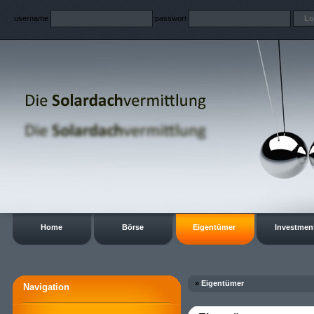
username
passwort
Home
Börse
Eigentümer
Investmen
»
Eigentümer
Navigation