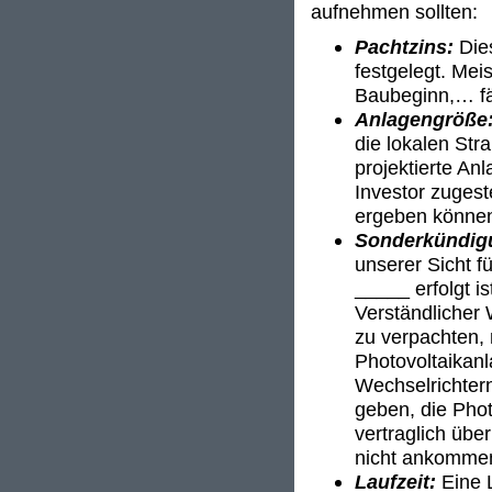
aufnehmen sollten:
Pachtzins:
Die
festgelegt. Mei
Baubeginn,… fäl
Anlagengröße
die lokalen Stra
projektierte An
Investor zuges
ergeben könne
Sonderkündig
unserer Sicht f
_____ erfolgt i
Verständlicher
zu verpachten, 
Photovoltaikanl
Wechselrichter
geben, die Phot
vertraglich übe
nicht ankomme
Laufzeit:
Eine L