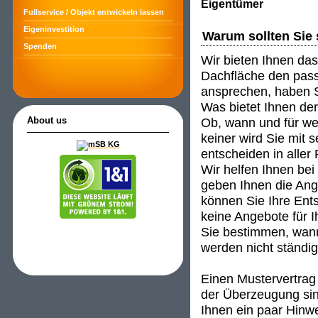
Eigentümer
Fullservice / Objekt entwickeln lassen
Eigeninvestition
Warum sollten Sie 
Spenden
Wir bieten Ihnen das
Dachfläche den passe
ansprechen, haben S
Was bietet Ihnen de
Ob, wann und für wen
About us
keiner wird Sie mit 
entscheiden in aller
Wir helfen Ihnen be
geben Ihnen die An
können Sie Ihre Ent
keine Angebote für I
Sie bestimmen, wann
werden nicht ständig 
Einen Mustervertrag 
der Überzeugung sind
Ihnen ein paar Hinwei