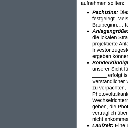
aufnehmen sollten:
Pachtzins:
Die
festgelegt. Mei
Baubeginn,… fäl
Anlagengröße
die lokalen Stra
projektierte An
Investor zuges
ergeben könne
Sonderkündig
unserer Sicht f
_____ erfolgt i
Verständlicher
zu verpachten, 
Photovoltaikanl
Wechselrichter
geben, die Phot
vertraglich übe
nicht ankomme
Laufzeit:
Eine L