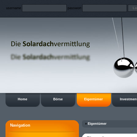
username
passwort
Home
Börse
Eigentümer
Investmen
»
Eigentümer
Navigation