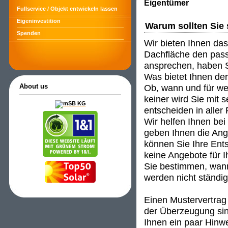
Eigentümer
Fullservice / Objekt entwickeln lassen
Eigeninvestition
Warum sollten Sie 
Spenden
Wir bieten Ihnen das
Dachfläche den passe
ansprechen, haben S
Was bietet Ihnen de
Ob, wann und für wen
About us
keiner wird Sie mit 
entscheiden in aller
Wir helfen Ihnen be
geben Ihnen die An
können Sie Ihre Ent
keine Angebote für I
Sie bestimmen, wann
werden nicht ständig 
Einen Mustervertrag 
der Überzeugung sind
Ihnen ein paar Hinwei