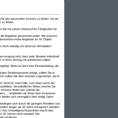
äche den passenden Investor zu finden. Da wir
 zu finden.
rd Sie mit seinen rhetorischen Fähigkeiten für
 die Angebote gesammelt weiter. Mit unserem
nahmsweise keine Angebote für Ihr Objekt
nicht ständig von diversen Vertrieblern
rzeugung sind, dass jede Situation individuell
. in Ihren Vertrag mit aufnehmen sollten:
tgelegt. Meist ist auch eine Einmalzahlung, die
len Strahlungswerte erfolgt, sollten Sie in
xx% sollten Sie dem Investor zugestehen, da im
r Sicht für zwei Fälle, zum einen wenn der
ausbleiben. Verständlicher Weise möchte Sie
Investor finden der zeitnah die
chtern,… empfehlen wir Ihnen dem Investoren
 binden sich vertraglich über einige Jahre
 bedingen sich durch die geringen Renditen und
nlich länger als 20 Jahre ertragreich arbeiten,
ren. Aus Umweltgesichtspunkten macht dies
 20 Jahren nicht rentabel. Die
eld verdienen.