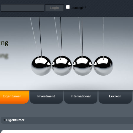
t
autologin?
Eigentümer
Investment
International
Lexikon
»
Eigentümer