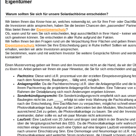
Eigentümer
Warum sollten Sie sich für unsere Solardachbörse entscheiden?
Wir bieten Ihnen das Know-how an, welches notwendig ist, um für Ihre Frei- oder Dachfl
die Investoren aktiv ansprechen, haben Sie die besten Chancen den „passenden“ Partner
Was bietet Ihnen der
Eigentümerschutz
?
Ob, wann und für wen Sie sich entscheiden, liegt ausschließlich in Ihrer Hand – keiner wi
sich gewinnen können. Sie entscheiden in aller Ruhe aufgrund der Fakten.
Wir helfen Ihnen bei den Fragen rund um die Verpachtung Ihrer Flächen und geben Ihnen
Eigentümerschutz
können Sie Ihre Entscheidung ganz in Ruhe treffen! Sollten wir aus
erhalten, werden wir aktiv Investoren ansprechen.
Sie bestimmen, wann und mit welchem Investor Sie weitere Gespräche führen und werden 
kontaktiert!
Einen Mustervertrag geben wir Ihnen und den Investoren nicht an die Hand, da wir der Übe
zu lösen ist. Anbei geben wir Ihnen ein paar Hinweise, die Sie für sich entscheiden und ggf
Pachtzins:
Diese wird i.d.R. prozentual von der erzielten Einspeisevergütung fes
nach dem Notartermin, Baubeginn,… fällig wird, möglich.
Anlagengröße:
Da die Pachtberechnung i.d.R. über die Anlagengröße und die loka
Ihrem Pachtvertrag die projektierte Anlagengröße festhalten. Eine Toleranz von 
Rahmen der Detailplanung sich noch Änderungen ergeben können.
Sonderkündigungsrecht:
Ein Sonderkündigungsrecht empfiehlt sich aus unsere
Baubeginn nicht bis zum _____ erfolgt ist oder trotz Mahnung die Pachtzahlung 
nach der Entscheidung, Ihre Dachflächen zu verpachten, möglichst schnell einen 
Photovoltaikanlage baut. Aufgrund der Lieferzeiten bei den Modulen, Wechselri
ausreichend Zeit zu geben, die Photovoltaikanlage zu bauen. Sie und der Investor
aneinander, daher sollte es auf ein paar Monate nicht ankommen.
Laufzeit:
Eine Laufzeit von 20 Jahren und länger sind üblich in der Branche und
über die Vergütungssicherheit des EEG. Da die Photovoltaikanlage sehr wahrschei
möchten einige Investoren auch eine Option auf eine längere Laufzeit vereinba
nach unserer Einschätzung Sinn. Eine Demontage und Neumontage ist i.d.R. nach
Photovoltaikanlage wird weiterhin Strom produzieren, die Umwelt schonen und G