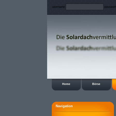
username
passwor
Home
Börse
Navigation