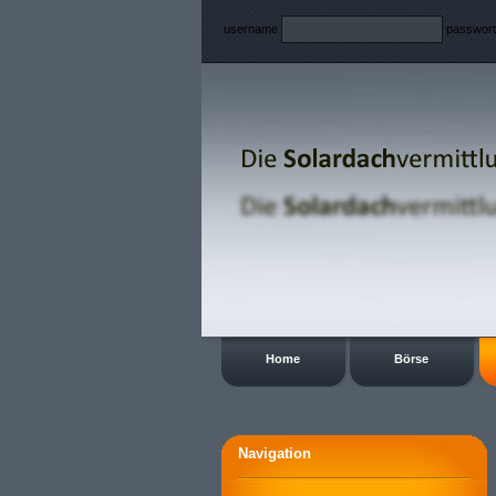
username
passwor
Home
Börse
Navigation