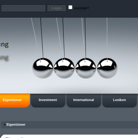
t
autologin?
Eigentümer
Investment
International
Lexikon
»
Eigentümer