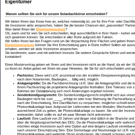
Eigentümer
Warum sollten Sie sich für unsere Solardachbörse entscheiden?
Wir bieten Ihnen das Know-how an, welches notwendig ist, um für Ihre Frei- oder Dachfl
die Investoren aktiv ansprechen, haben Sie die besten Chancen den „passenden“ Partner
Was bietet Ihnen der
Eigentümerschutz
?
Ob, wann und für wen Sie sich entscheiden, liegt ausschließlich in Ihrer Hand – keiner wi
sich gewinnen können. Sie entscheiden in aller Ruhe aufgrund der Fakten.
Wir helfen Ihnen bei den Fragen rund um die Verpachtung Ihrer Flächen und geben Ihnen
Eigentümerschutz
können Sie Ihre Entscheidung ganz in Ruhe treffen! Sollten wir aus
erhalten, werden wir aktiv Investoren ansprechen.
Sie bestimmen, wann und mit welchem Investor Sie weitere Gespräche führen und werden 
kontaktiert!
Einen Mustervertrag geben wir Ihnen und den Investoren nicht an die Hand, da wir der Übe
zu lösen ist. Anbei geben wir Ihnen ein paar Hinweise, die Sie für sich entscheiden und ggf
Pachtzins:
Diese wird i.d.R. prozentual von der erzielten Einspeisevergütung fes
nach dem Notartermin, Baubeginn,… fällig wird, möglich.
Anlagengröße:
Da die Pachtberechnung i.d.R. über die Anlagengröße und die loka
Ihrem Pachtvertrag die projektierte Anlagengröße festhalten. Eine Toleranz von 
Rahmen der Detailplanung sich noch Änderungen ergeben können.
Sonderkündigungsrecht:
Ein Sonderkündigungsrecht empfiehlt sich aus unsere
Baubeginn nicht bis zum _____ erfolgt ist oder trotz Mahnung die Pachtzahlung 
nach der Entscheidung, Ihre Dachflächen zu verpachten, möglichst schnell einen 
Photovoltaikanlage baut. Aufgrund der Lieferzeiten bei den Modulen, Wechselri
ausreichend Zeit zu geben, die Photovoltaikanlage zu bauen. Sie und der Investor
aneinander, daher sollte es auf ein paar Monate nicht ankommen.
Laufzeit:
Eine Laufzeit von 20 Jahren und länger sind üblich in der Branche und
über die Vergütungssicherheit des EEG. Da die Photovoltaikanlage sehr wahrschei
möchten einige Investoren auch eine Option auf eine längere Laufzeit vereinba
nach unserer Einschätzung Sinn. Eine Demontage und Neumontage ist i.d.R. nach
Photovoltaikanlage wird weiterhin Strom produzieren, die Umwelt schonen und G