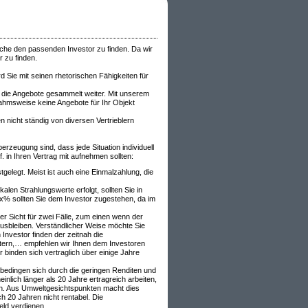
äche den passenden Investor zu finden. Da wir
 zu finden.
rd Sie mit seinen rhetorischen Fähigkeiten für
 die Angebote gesammelt weiter. Mit unserem
nahmsweise keine Angebote für Ihr Objekt
nicht ständig von diversen Vertrieblern
rzeugung sind, dass jede Situation individuell
. in Ihren Vertrag mit aufnehmen sollten:
tgelegt. Meist ist auch eine Einmalzahlung, die
len Strahlungswerte erfolgt, sollten Sie in
xx% sollten Sie dem Investor zugestehen, da im
r Sicht für zwei Fälle, zum einen wenn der
ausbleiben. Verständlicher Weise möchte Sie
Investor finden der zeitnah die
chtern,… empfehlen wir Ihnen dem Investoren
 binden sich vertraglich über einige Jahre
 bedingen sich durch die geringen Renditen und
nlich länger als 20 Jahre ertragreich arbeiten,
ren. Aus Umweltgesichtspunkten macht dies
 20 Jahren nicht rentabel. Die
eld verdienen.