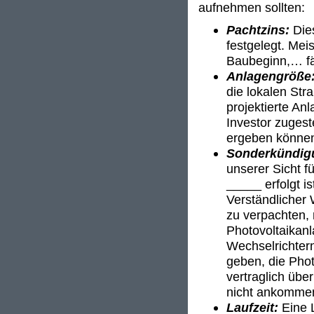
aufnehmen sollten:
Pachtzins:
Die
festgelegt. Mei
Baubeginn,… fäl
Anlagengröße
die lokalen Stra
projektierte An
Investor zuges
ergeben könne
Sonderkündig
unserer Sicht f
_____ erfolgt i
Verständlicher
zu verpachten, 
Photovoltaikanl
Wechselrichter
geben, die Phot
vertraglich übe
nicht ankomme
Laufzeit:
Eine L