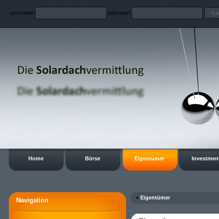
username
passwort
Home
Börse
Eigentümer
Investmen
»
Eigentümer
Navigation