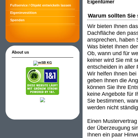
Eigentümer
Fullservice / Objekt entwickeln lassen
Eigeninvestition
Warum sollten Sie 
Spenden
Wir bieten Ihnen das
Dachfläche den passe
ansprechen, haben S
Was bietet Ihnen de
Ob, wann und für wen
About us
keiner wird Sie mit 
entscheiden in aller
Wir helfen Ihnen be
geben Ihnen die An
können Sie Ihre Ent
keine Angebote für I
Sie bestimmen, wann
werden nicht ständig 
Einen Mustervertrag 
der Überzeugung sind
Ihnen ein paar Hinwei