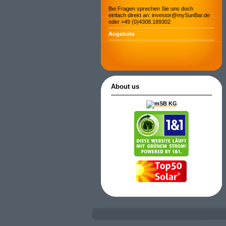
Bei Fragen sprechen Sie uns doch
einfach direkt an: investor@mySunBar.de
oder +49 (0)4308.189302
Angebote
About us