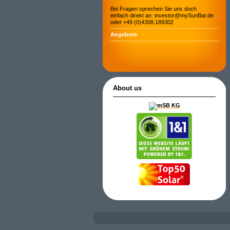
Bei Fragen sprechen Sie uns doch
einfach direkt an: investor@mySunBar.de
oder +49 (0)4308.189302
Angebote
About us