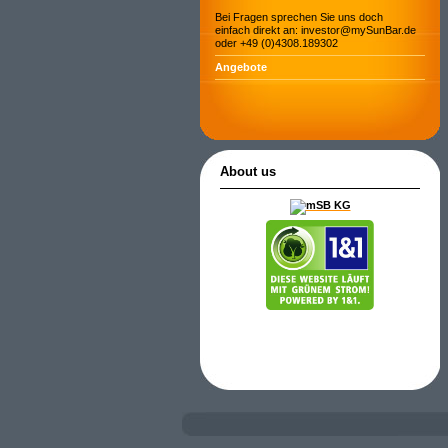
Bei Fragen sprechen Sie uns doch
einfach direkt an: investor@mySunBar.de
oder +49 (0)4308.189302
Angebote
About us