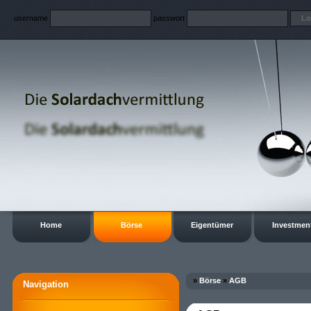
username
passwort
Home
Börse
Eigentümer
Investmen
»
Börse
»
AGB
Navigation