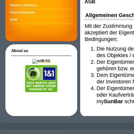
AGB
Objekte anbieten
Objektübersicht
Allgemeinen Gesc
AGB
Mit der Zustimmung
akzeptiert der Eigen
Bedingungen:
Die Nutzung de
About us
des Objektes / 
Der Eigentümer 
gehören bzw. er
Dem Eigentümer
der Investoren f
Der Eigentümer 
oder Kaufverträ
my
SunBar
schri