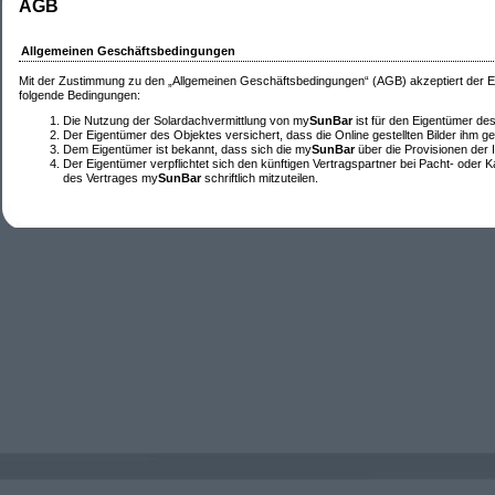
AGB
Allgemeinen Geschäftsbedingungen
Mit der Zustimmung zu den „Allgemeinen Geschäftsbedingungen“ (AGB) akzeptiert der Ei
folgende Bedingungen:
Die Nutzung der Solardachvermittlung von my
SunBar
ist für den Eigentümer des
Der Eigentümer des Objektes versichert, dass die Online gestellten Bilder ihm g
Dem Eigentümer ist bekannt, dass sich die my
SunBar
über die Provisionen der I
Der Eigentümer verpflichtet sich den künftigen Vertragspartner bei Pacht- oder 
des Vertrages my
SunBar
schriftlich mitzuteilen.