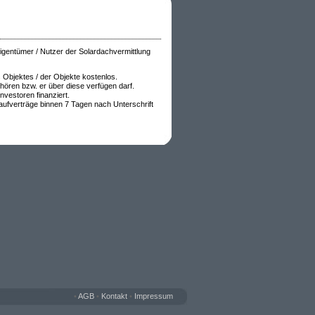
gentümer / Nutzer der Solardachvermittlung
 Objektes / der Objekte kostenlos.
ehören bzw. er über diese verfügen darf.
nvestoren finanziert.
Kaufverträge binnen 7 Tagen nach Unterschrift
•
AGB
•
Kontakt
•
Impressum