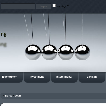
t
autologin?
Eigentümer
Investment
International
Lexikon
»
Börse
»
AGB