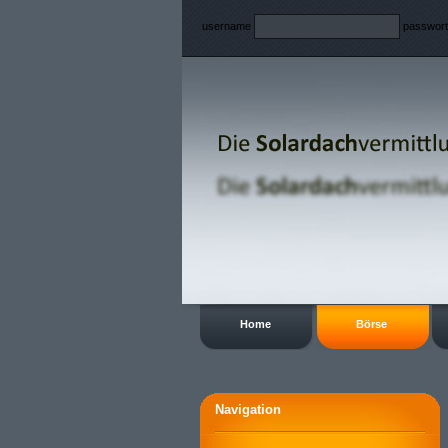
username
passwor
Home
Börse
Navigation