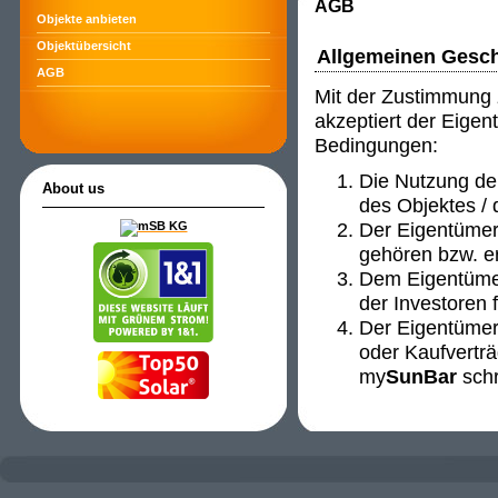
AGB
Objekte anbieten
Objektübersicht
Allgemeinen Gesc
AGB
Mit der Zustimmung
akzeptiert der Eigen
Bedingungen:
Die Nutzung de
About us
des Objektes / 
Der Eigentümer 
gehören bzw. er
Dem Eigentümer
der Investoren f
Der Eigentümer 
oder Kaufverträ
my
SunBar
schri