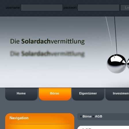
username
passwort
Home
Börse
Eigentümer
Investmen
»
Börse
»
AGB
Navigation