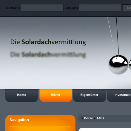
username
passwort
Home
Börse
Eigentümer
Investmen
»
Börse
»
AGB
Navigation