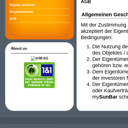
AGB
Objekte anbieten
Objektübersicht
Allgemeinen Gesc
AGB
Mit der Zustimmung
akzeptiert der Eigen
Bedingungen:
Die Nutzung de
About us
des Objektes / 
Der Eigentümer 
gehören bzw. er
Dem Eigentümer
der Investoren f
Der Eigentümer 
oder Kaufverträ
my
SunBar
schri