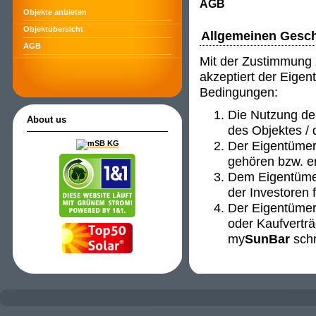
AGB
Objekte anbieten
Objektübersicht
Allgemeinen Gesc
AGB
Mit der Zustimmung
akzeptiert der Eigen
Bedingungen:
Die Nutzung de
About us
des Objektes / 
Der Eigentümer 
gehören bzw. er
Dem Eigentümer
der Investoren f
Der Eigentümer 
oder Kaufverträ
my
SunBar
schri