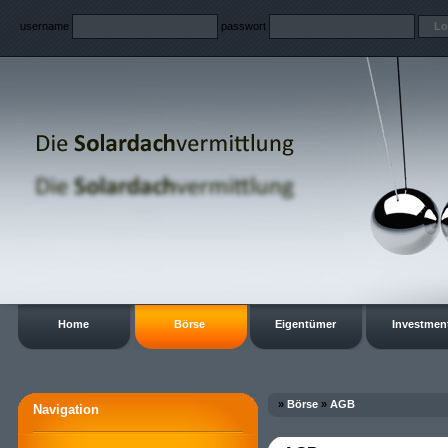
username
passwort
Home
Börse
Eigentümer
Investmen
»
Börse
»
AGB
Navigation