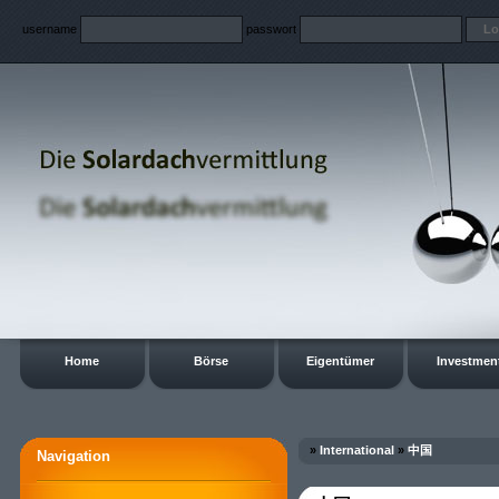
username
passwort
Home
Börse
Eigentümer
Investmen
»
International
»
中国
Navigation