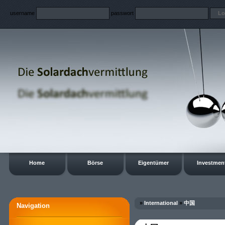
username
passwort
Home
Börse
Eigentümer
Investmen
»
International
»
中国
Navigation