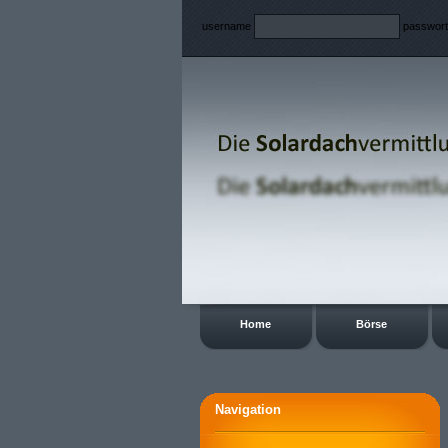
username
passwor
Home
Börse
Navigation