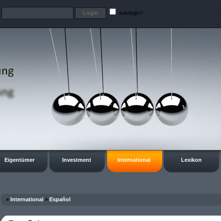
t
autologin?
Eigentümer
Investment
International
Lexikon
»
International
»
Español