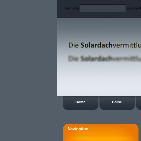
username
passwor
Home
Börse
Navigation