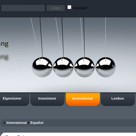
t
autologin?
Eigentümer
Investment
International
Lexikon
»
International
»
Español