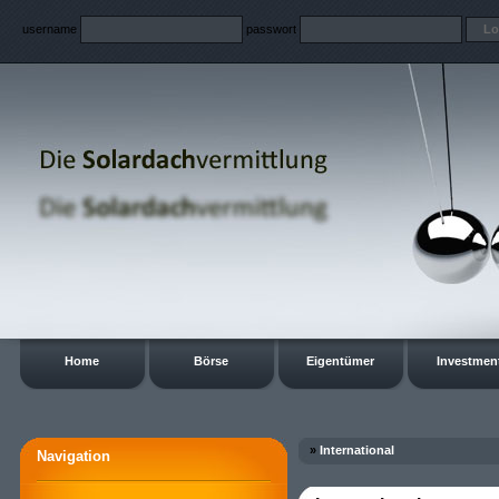
username
passwort
Home
Börse
Eigentümer
Investmen
»
International
Navigation