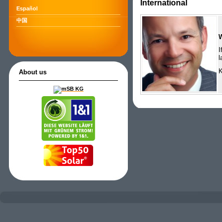
International
Español
中国
I
l
K
About us