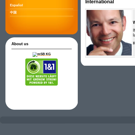
International
Español
中国
I
l
K
About us