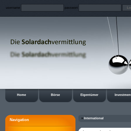
username
passwort
Home
Börse
Eigentümer
Investmen
»
International
Navigation