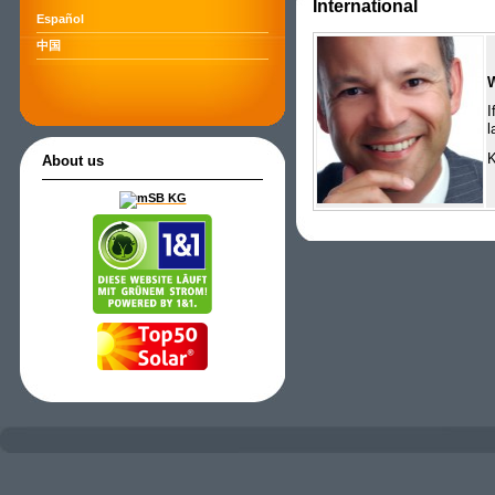
International
Español
中国
I
l
K
About us