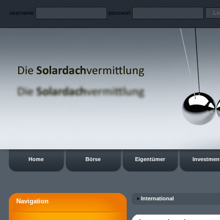
username
passwort
Home
Börse
Eigentümer
Investmen
»
International
Navigation