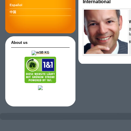
International
Español
中国
I
l
K
About us