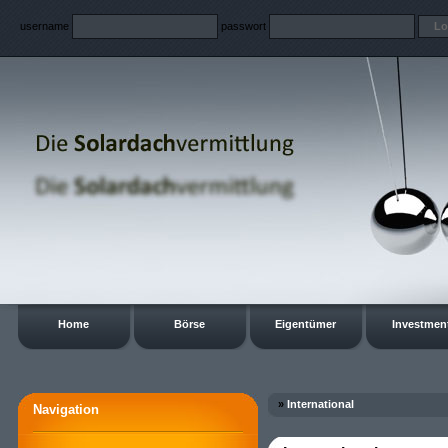
username
passwort
Home
Börse
Eigentümer
Investmen
»
International
Navigation