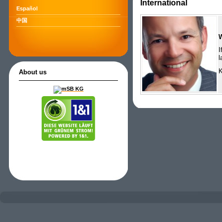
International
Español
中国
I
l
K
About us