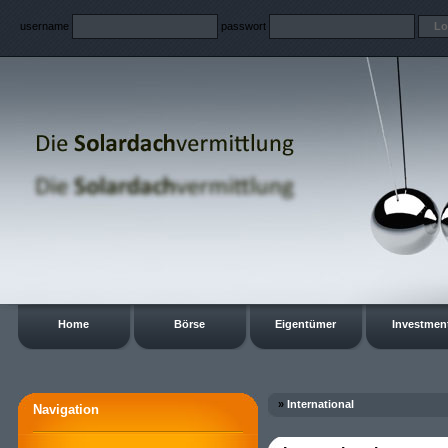
username
passwort
Home
Börse
Eigentümer
Investmen
»
International
Navigation