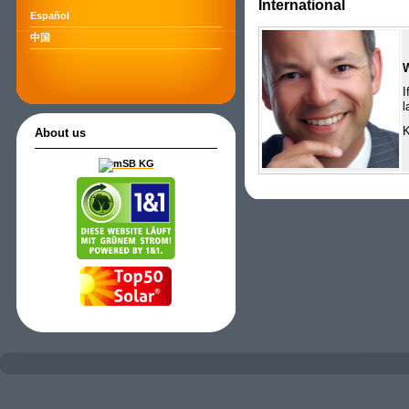
International
Español
中国
I
l
K
About us