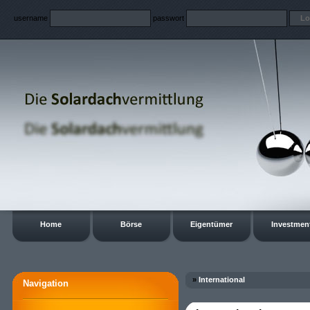
username
passwort
Home
Börse
Eigentümer
Investmen
»
International
Navigation