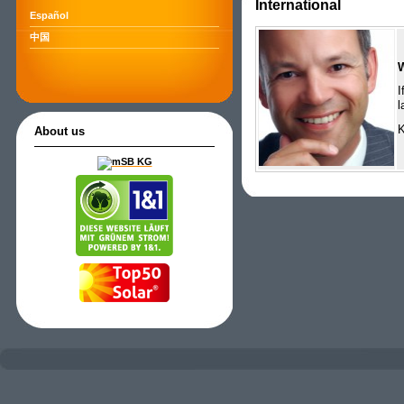
International
Español
中国
I
l
K
About us