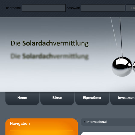
username
passwort
Home
Börse
Eigentümer
Investmen
»
International
Navigation