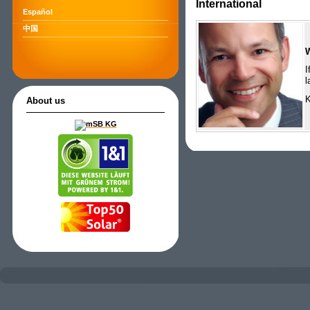
International
Español
中国
I
l
K
About us