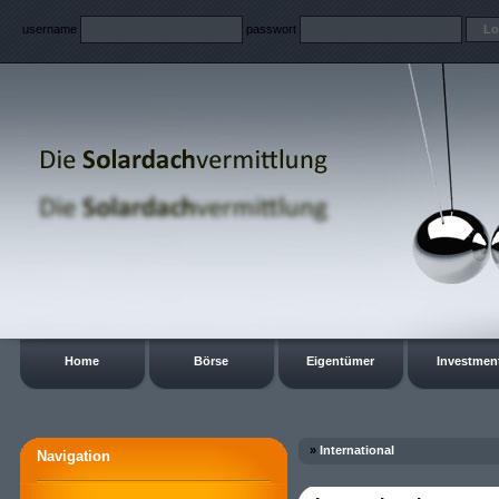
username
passwort
Home
Börse
Eigentümer
Investmen
»
International
Navigation