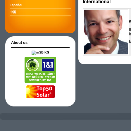
International
Español
中国
I
l
K
About us