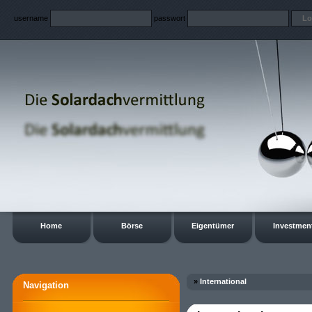
username
passwort
Home
Börse
Eigentümer
Investmen
»
International
Navigation