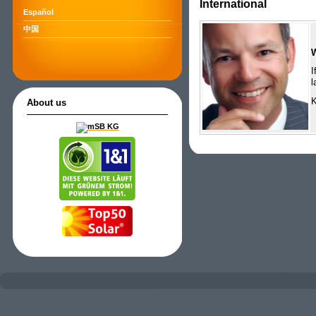
International
Español
中国
I
l
K
About us